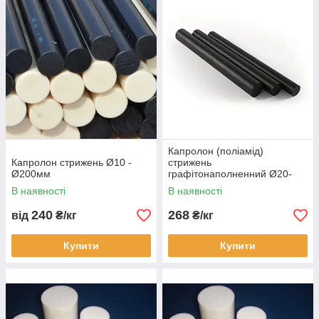
Капролон (поліамід)
Капролон стрижень Ø10 -
стрижень
Ø200мм
графітонаполненний Ø20-
Ø200мм
В наявності
В наявності
240
268
від
₴/кг
₴/кг
Купити
Купити