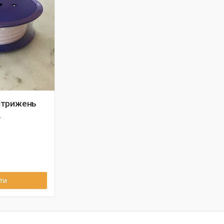
стрижень
.
ти