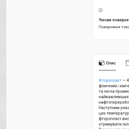
повернення тов
Опис
Фторопласт
— 4
фізичним і хімі
та легка проми
найважливіших в
нафтопереробле
Наступним унік
цих температур 
фторопласт висо
отримувати скл