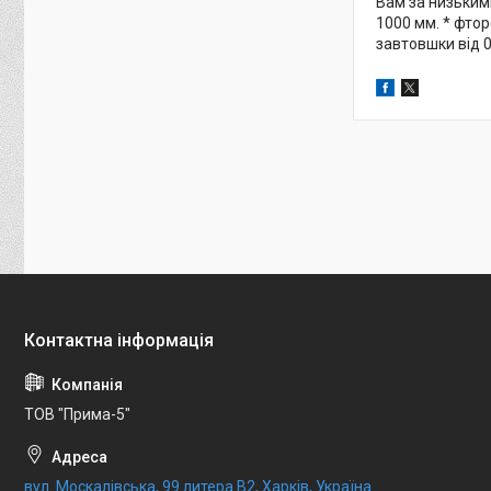
Вам за низькими
1000 мм. * фтор
завтовшки від 0
ТОВ "Прима-5"
вул. Москалівська, 99 литера В2, Харків, Україна