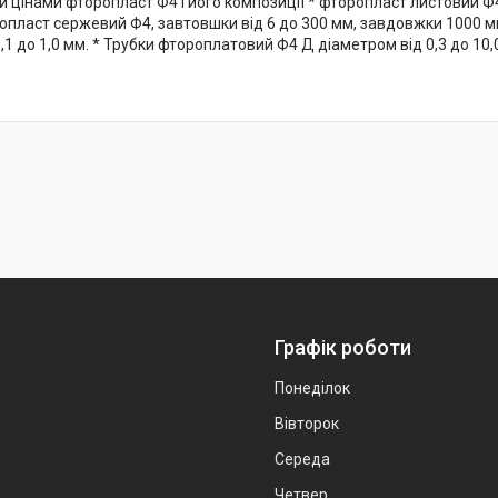
 цінами фторопласт Ф4 і його композиції * фторопласт листовий Ф4
опласт сержевий Ф4, завтовшки від 6 до 300 мм, завдовжки 1000 мм
,1 до 1,0 мм. * Трубки фтороплатовий Ф4 Д діаметром від 0,3 до 10,
Графік роботи
Понеділок
Вівторок
Середа
Четвер