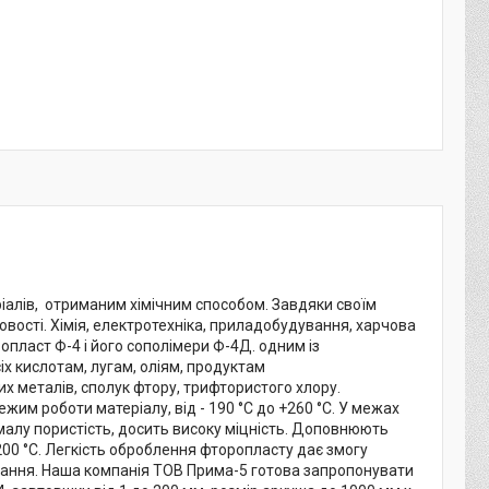
еріалів, отриманим хімічним способом. Завдяки своїм
овості. Хімія, електротехніка, приладобудування, харчова
пласт Ф-4 і його сополімери Ф-4Д. одним із
іх кислотам, лугам, оліям, продуктам
х металів, сполук фтору, трифтористого хлору.
м роботи матеріалу, від - 190 °C до +260 °C. У межах
, малу пористість, досить високу міцність. Доповнюють
200 °C. Легкість оброблення фторопласту дає змогу
нання. Наша компанія ТОВ Прима-5 готова запропонувати