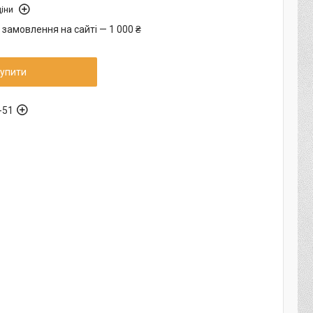
іни
 замовлення на сайті — 1 000 ₴
упити
-51