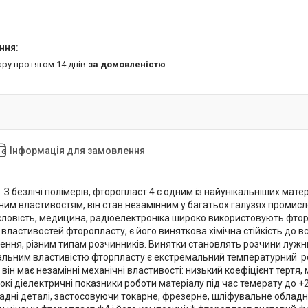
ару протягом 14 днів
за домовленістю
Інформація для замовлення
. З безлічі полімерів, фторопласт 4 є одним із найунікальніших мат
чним властивостям, він став незамінним у багатьох галузях промисл
словість, медицина, радіоелектроніка широко використовують фторо
ластивостей фторопласту, є його виняткова хімічна стійкість до вс
ння, різним типам розчинників. Винятки становлять розчини лужни
альним властивістю фторпласту є екстремальний температурний режи
він має незамінні механічні властивості: низький коефіцієнт тертя
кі діелектричні показники роботи матеріалу під час темерату до +
адні деталі, застосовуючи токарне, фрезерне, шліфувальне облад