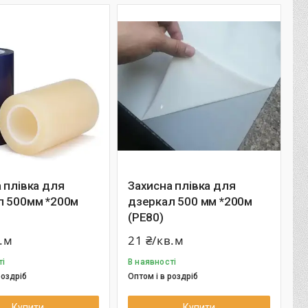
 плівка для
Захисна плівка для
л 500мм *200м
дзеркал 500 мм *200м
(РЕ80)
в.м
21 ₴/кв.м
ті
В наявності
роздріб
Оптом і в роздріб
Купити
Купити