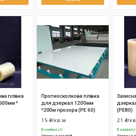
ва плівка
Протиосколкова плівка
Захисна
600мм *
для дзеркал 1200мм
дзеркал
*200м прозора (РЕ 60)
(РЕ80)
15 ₴/кв.м
21 ₴/к
В наявності
В наявнос
Оптом і в роздріб
Оптом і в 