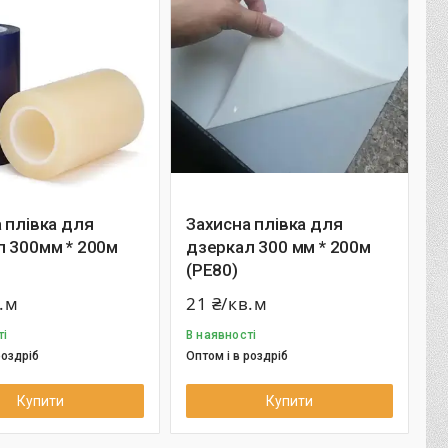
 плівка для
Захисна плівка для
л 300мм * 200м
дзеркал 300 мм * 200м
(РЕ80)
в.м
21 ₴/кв.м
ті
В наявності
роздріб
Оптом і в роздріб
Купити
Купити