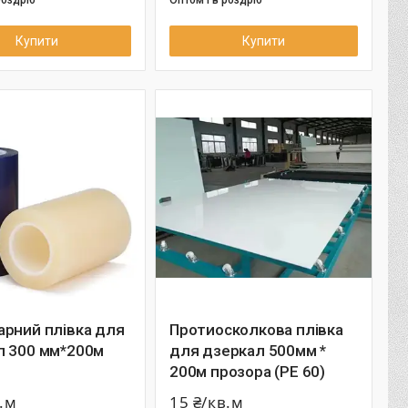
Купити
Купити
арний плівка для
Протиосколкова плівка
л 300 мм*200м
для дзеркал 500мм *
200м прозора (РЕ 60)
в.м
15 ₴/кв.м