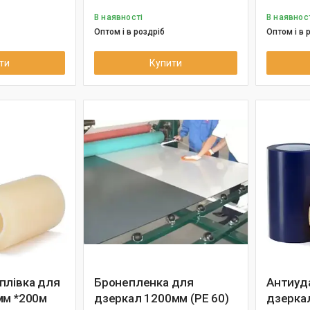
В наявності
В наявнос
Оптом і в роздріб
Оптом і в 
ти
Купити
плівка для
Бронепленка для
Антиуд
мм *200м
дзеркал 1200мм (РЕ 60)
дзеркал