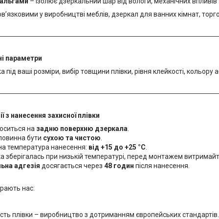
мальгами
– ізолює дзеркальний шар від вологи, механічних впливів 
бов’язковими у виробництві меблів, дзеркал для ванних кімнат, тор
ні параметри
 під ваші розміри, вибір товщини плівки, рівня клейкості, кольору 
 з нанесення захисної плівки
носиться на
задню поверхню дзеркала
.
повинна бути
сухою та чистою
.
а температура нанесення:
від +15 до +25 °С
.
а зберігалась при низькій температурі, перед монтажем витримайт
ьна адгезія
досягається через
48 годин
після нанесення.
рають нас:
сть плівки – виробництво з дотриманням європейських стандартів.