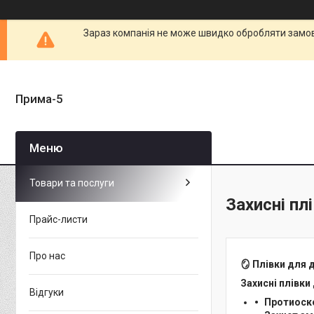
Зараз компанія не може швидко обробляти замовл
Прима-5
Товари та послуги
Захисні пл
Прайс-листи
Про нас
🪞
Плівки для д
Захисні плівки
Відгуки
Протиоск