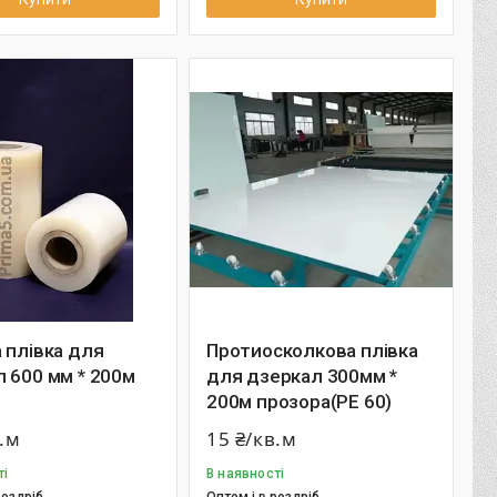
 плівка для
Протиосколкова плівка
 600 мм * 200м
для дзеркал 300мм *
200м прозора(РЕ 60)
в.м
15 ₴/кв.м
ті
В наявності
роздріб
Оптом і в роздріб