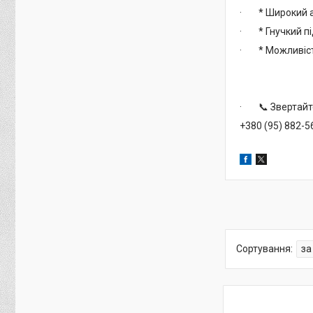
· * Широкий ас
· * Гнучкий під
· * Можливість
· 📞 Звертайте
+380 (95) 882-5