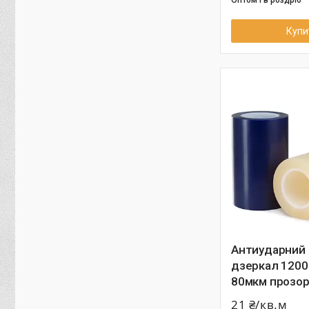
Купи
Антиударний 
дзеркал 1200
80мкм прозор
21 ₴/кв.м