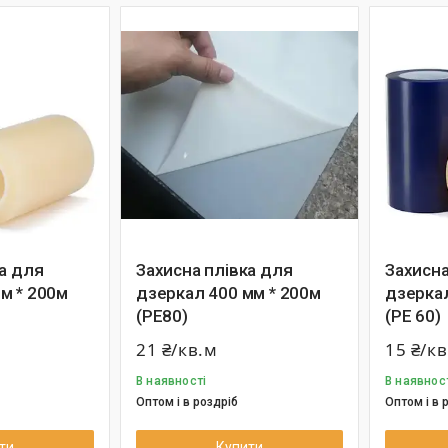
а для
Захисна плівка для
Захисна
м * 200м
дзеркал 400 мм * 200м
дзерка
(РЕ80)
(РЕ 60)
21 ₴/кв.м
15 ₴/к
В наявності
В наявнос
Оптом і в роздріб
Оптом і в 
ти
Купити