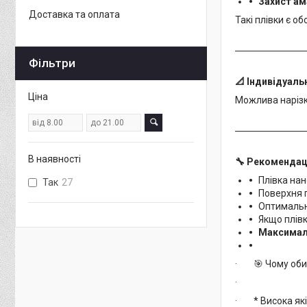
Захист а
Доставка та оплата
Такі плівки є о
Фільтри
📐
Індивідуаль
Ціна
Можлива нарізка
В наявності
🔧
Рекомендації
Плівка на
Так
27
Поверхня 
Оптимальн
Якщо плівк
Максимал
· 🎯 Чому оби
·
· * Висока які