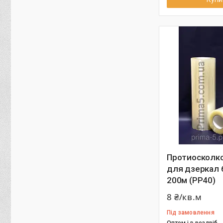
Протиосколко
для дзеркал 
200м (РР40)
8 ₴/кв.м
Під замовлення
Оптом і в роздріб