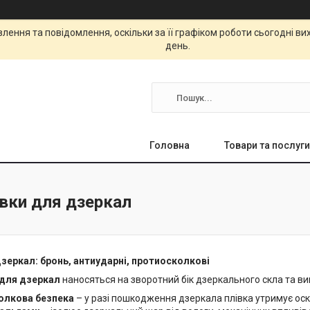
ення та повідомлення, оскільки за її графіком роботи сьогодні в
день.
Головна
Товари та послуги
івки для дзеркал
зеркал: бронь, антиударні, протиосколкові
 для дзеркал
наносяться на зворотний бік дзеркального скла та ви
олкова безпека
– у разі пошкодження дзеркала плівка утримує ос