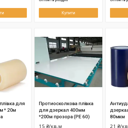
ти
Купити
плівка для
Протиосколкова плівка
Антиуд
м * 20м
для дзеркал 400мм
дзерка
а
*200м прозора (РЕ 60)
80мкм
15 ₴/кв.м
21 ₴/к