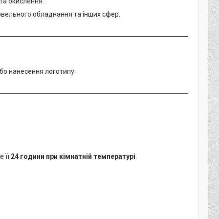
та окислення.
говельного обладнання та інших сфер.
або нанесення логотипу.
е її
24 години при кімнатній температурі
.