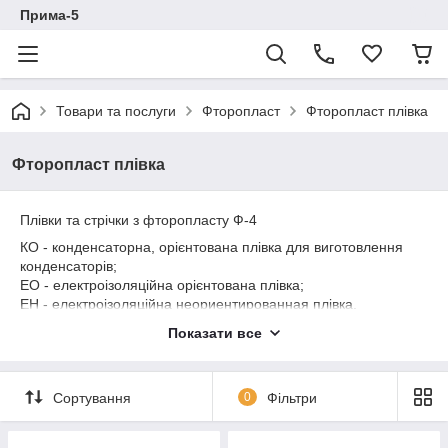
Прима-5
Товари та послуги
Фторопласт
Фторопласт плівка
Фторопласт плівка
Плівки та стрічки з фторопласту Ф-4
КО - конденсаторна, орієнтована плівка для виготовлення
конденсаторів;
ЕО - електроізоляційна орієнтована плівка;
ЕН - електроізоляційна неориентированная плівка.
ПН - стрічка прокладочная неориентированная для
Показати все
виготовлення прокладочного, ущільнювального і ізоляційного
матеріалу.
Сортування
0
Фільтри