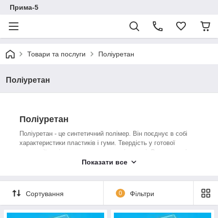
Прима-5
Товари та послуги
Поліуретан
Поліуретан
Поліуретан
Поліуретан - це синтетичний полімер. Він поєднує в собі
характеристики пластиків і гуми. Твердість у готової
продукції варіюється в широкому діапазоні. Властивості
листового і стрижневого поліуретану можуть бути змінені в
Показати все
широкому діапазоні під час виробництва.
Сортування
0
Фільтри