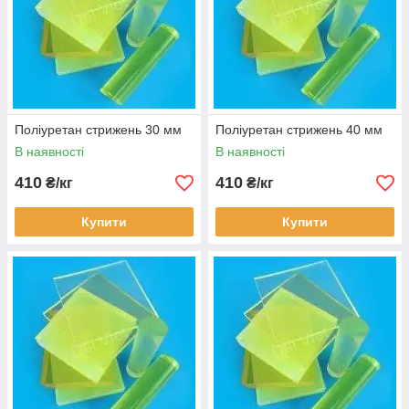
Чому обирають нас?
Поліуретан стрижень 30 мм
Поліуретан стрижень 40 мм
В наявності
В наявності
410
410
₴/кг
₴/кг
Великий асортимент
Купити
Купити
Позитивний менеджер