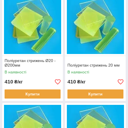
Сфери застосування:
Діапазон робочих температур:
Поліуретан стрижень Ø20 -
Ø200мм
Поліуретан стрижень 20 мм
-70°С до +120°С
В наявності
В наявності
410
410
Форма поставки продукції:
₴/кг
₴/кг
Купити
Купити