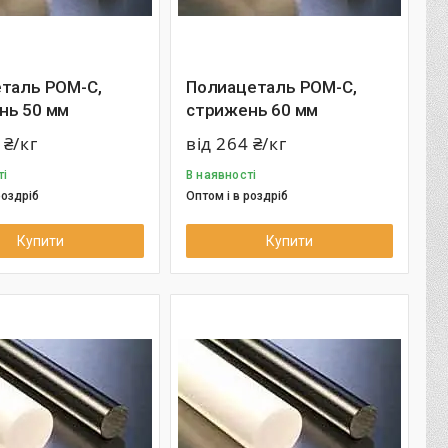
еталь РОМ-С,
Полиацеталь РОМ-С,
нь 50 мм
стрижень 60 мм
 ₴/кг
від 264 ₴/кг
ті
В наявності
роздріб
Оптом і в роздріб
Купити
Купити