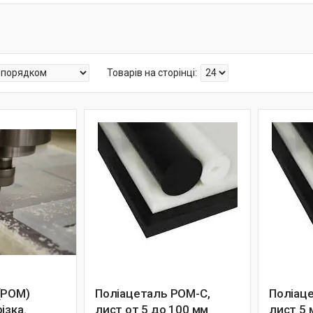
(POM)
Поліацеталь РОМ-С,
Поліац
ізка.
лист от 5 до 100 мм
лист 5 