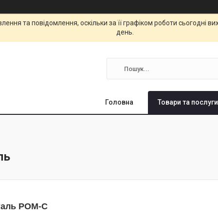
ення та повідомлення, оскільки за її графіком роботи сьогодні в
день.
Головна
Товари та послуги
ль
таль РОМ-С