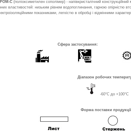
 РОМ-С
(поліоксиметилен сополімер) - напівкристалічний конструкційний 
них властивостей: низьким рівнем водопоглинання, гарною опірністю втом
ектроізоляційними показниками, легкістю в обробці і відмінними характе
Сфера застосування:
Діапазон робочих температ
-60°С до +100°С
Форма поставки продукції