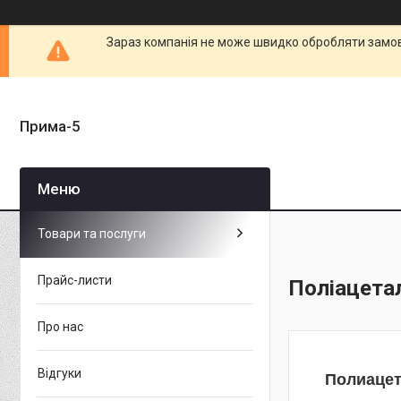
Зараз компанія не може швидко обробляти замовл
Прима-5
Товари та послуги
Прайс-листи
Поліацета
Про нас
Відгуки
Полиаце