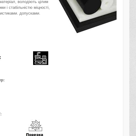
матеріал, володіють цілим
и і стабільністю міцності,
ристиками. допусками.
ур:
: