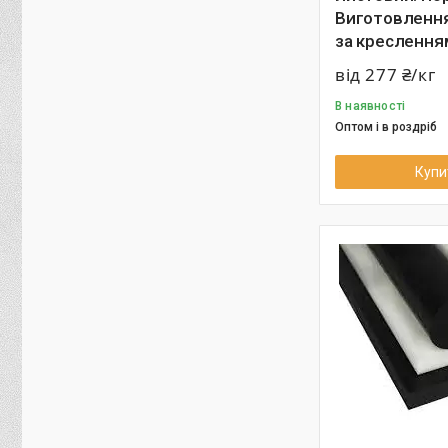
Виготовленн
за креслення
від 277 ₴/кг
В наявності
Оптом і в роздріб
Купи