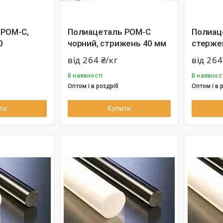
 РОМ-С,
Полиацеталь РОМ-С
Полиац
0
чорний, стрижень 40 мм
стерже
від 264 ₴/кг
від 264
В наявності
В наявнос
Оптом і в роздріб
Оптом і в 
ти
Купити