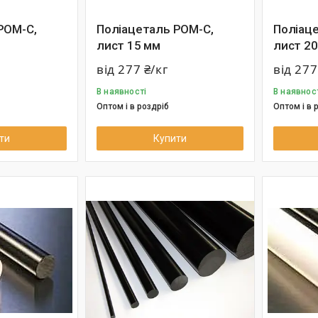
РОМ-С,
Поліацеталь РОМ-С,
Поліац
лист 15 мм
лист 20
від 277 ₴/кг
від 277
В наявності
В наявнос
Оптом і в роздріб
Оптом і в 
ти
Купити