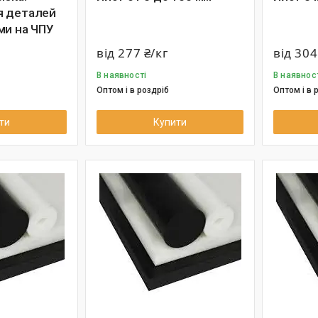
я деталей
ми на ЧПУ
від 277 ₴/кг
від 304
В наявності
В наявнос
Оптом і в роздріб
Оптом і в 
ти
Купити