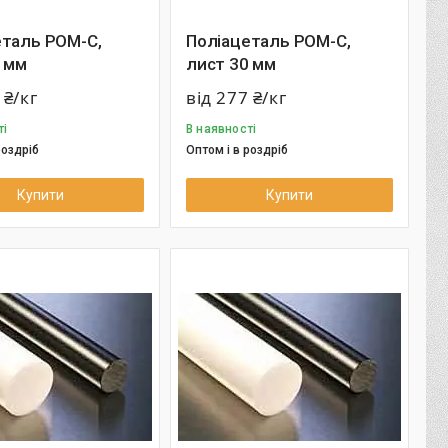
еталь РОМ-С,
Поліацеталь РОМ-С,
 мм
лист 30 мм
 ₴/кг
від 277 ₴/кг
ті
В наявності
роздріб
Оптом і в роздріб
Купити
Купити