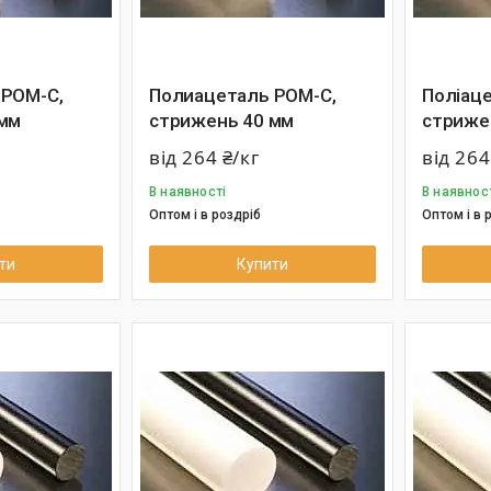
 РОМ-С,
Полиацеталь РОМ-С,
Поліац
 мм
стрижень 40 мм
стриже
від 264 ₴/кг
від 264
В наявності
В наявнос
Оптом і в роздріб
Оптом і в 
ти
Купити