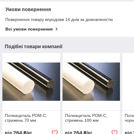
Умови повернення
Повернення товару впродовж 14 днів за домовленістю
Всі умови повернення
Подібні товари компанії
Полиацеталь РОМ-С,
Полиацеталь РОМ-С,
Пол
стрижень 70 мм
стрижень 100 мм
чорн
264
264
від
₴/кг
від
₴/кг
від