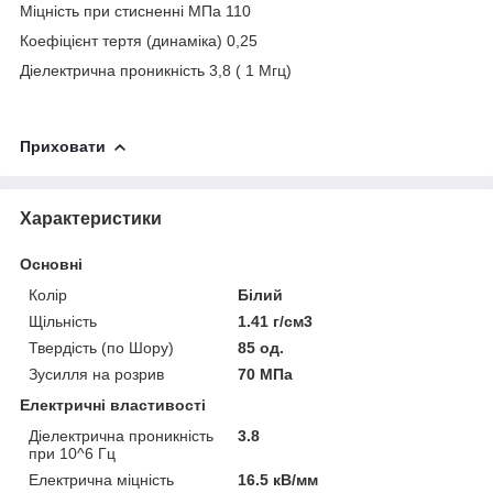
Міцність при стисненні МПа 110
Коефіцієнт тертя (динаміка) 0,25
Діелектрична проникність 3,8 ( 1 Мгц)
Приховати
Характеристики
Основні
Колір
Білий
Щільність
1.41 г/см3
Твердість (по Шору)
85 од.
Зусилля на розрив
70 МПа
Електричні властивості
Діелектрична проникність
3.8
при 10^6 Гц
Електрична міцність
16.5 кВ/мм