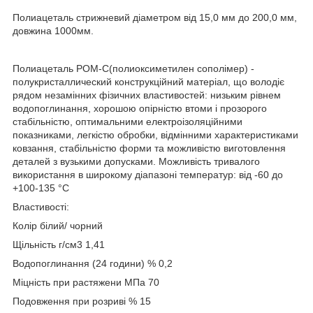
Полиацеталь стрижневий діаметром від 15,0 мм до 200,0 мм,
довжина 1000мм.
Полиацеталь РОМ-С(полиоксиметилен сополімер) -
полукристаллический конструкційний матеріал, що володіє
рядом незамінних фізичних властивостей: низьким рівнем
водопоглинання, хорошою опірністю втоми і прозорого
стабільністю, оптимальними електроізоляційними
показниками, легкістю обробки, відмінними характеристиками
ковзання, стабільністю форми та можливістю виготовлення
деталей з вузькими допусками. Можливість тривалого
використання в широкому діапазоні температур: від -60 до
+100-135 °С
Властивості:
Колір білий/ чорний
Щільність г/см3 1,41
Водопоглинання (24 години) % 0,2
Міцність при растяжени МПа 70
Подовження при розриві % 15