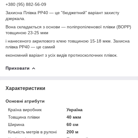
+380 (95) 882-56-09
Захисна Плівка РР40 ― це "бюджетний" варіант захисту
дзеркала.
Вона складається з основи ― поліпропіленової плівки (BOPP)
товщиною 23-25 мкм
і нанесеного акрилового клею товщиною 15-18 мкм. Захисна
плівка РР40 ― це самий
економний варіант з усіх видів протиосколочних плівок.
Приховати
Характеристики
Основні атрибути
Країна виробник
Україна
Товщина плівки
40 мкм
Ширина
60 см
Кількість метрів в рулоні
200 м