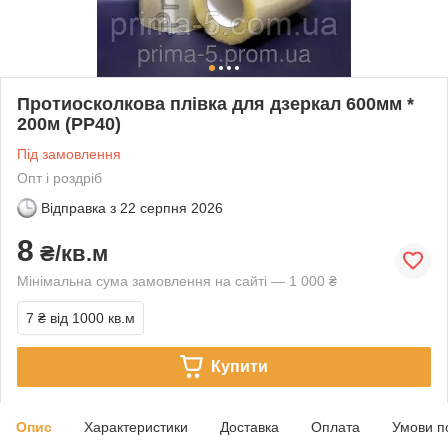
Протиосколкова плівка для дзеркал 600мм *
200м (РР40)
Під замовлення
Опт і роздріб
Відправка з
22 серпня 2026
8
₴/кв.м
Мінімальна сума замовлення на сайті — 1 000 ₴
7 ₴
від 1000 кв.м
Купити
Опис
Характеристики
Доставка
Оплата
Умови п