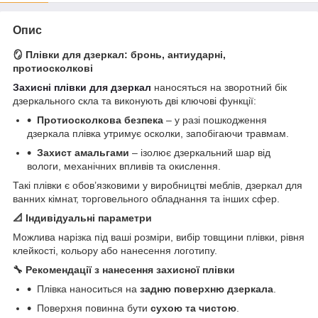
Опис
🪞
Плівки для дзеркал: бронь, антиударні,
протиосколкові
Захисні плівки для дзеркал
наносяться на зворотний бік
дзеркального скла та виконують дві ключові функції:
Протиосколкова безпека
– у разі пошкодження
дзеркала плівка утримує осколки, запобігаючи травмам.
Захист амальгами
– ізолює дзеркальний шар від
вологи, механічних впливів та окислення.
Такі плівки є обов’язковими у виробництві меблів, дзеркал для
ванних кімнат, торговельного обладнання та інших сфер.
📐
Індивідуальні параметри
Можлива нарізка під ваші розміри, вибір товщини плівки, рівня
клейкості, кольору або нанесення логотипу.
🔧
Рекомендації з нанесення захисної плівки
Плівка наноситься на
задню поверхню дзеркала
.
Поверхня повинна бути
сухою та чистою
.