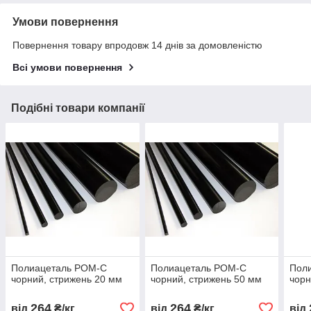
Умови повернення
Повернення товару впродовж 14 днів за домовленістю
Всі умови повернення
Подібні товари компанії
Полиацеталь РОМ-С
Полиацеталь РОМ-С
Пол
чорний, стрижень 20 мм
чорний, стрижень 50 мм
чорн
264
264
від
₴/кг
від
₴/кг
від