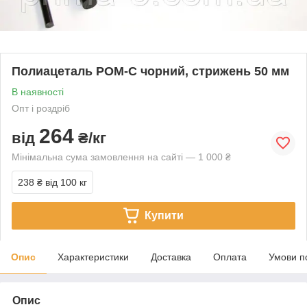
Полиацеталь РОМ-С чорний, стрижень 50 мм
В наявності
Опт і роздріб
264
від
₴/кг
Мінімальна сума замовлення на сайті — 1 000 ₴
238 ₴
від 100 кг
Купити
Опис
Характеристики
Доставка
Оплата
Умови п
Опис