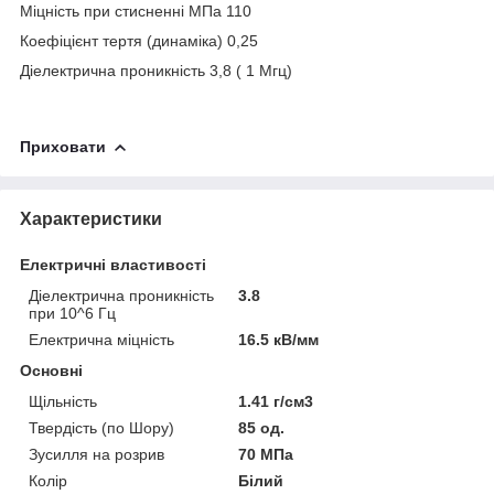
Міцність при стисненні МПа 110
Коефіцієнт тертя (динаміка) 0,25
Діелектрична проникність 3,8 ( 1 Мгц)
Приховати
Характеристики
Електричні властивості
Діелектрична проникність
3.8
при 10^6 Гц
Електрична міцність
16.5 кВ/мм
Основні
Щільність
1.41 г/см3
Твердість (по Шору)
85 од.
Зусилля на розрив
70 МПа
Колір
Білий