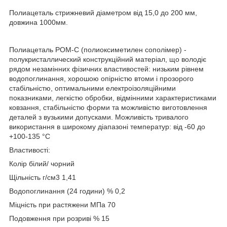
Полиацеталь стрижневий діаметром від 15,0 до 200 мм,
довжина 1000мм.
Полиацеталь РОМ-С (полиоксиметилен сополімер) -
полукристаллический конструкційний матеріал, що володіє
рядом незамінних фізичних властивостей: низьким рівнем
водопоглинання, хорошою опірністю втоми і прозорого
стабільністю, оптимальними електроізоляційними
показниками, легкістю обробки, відмінними характеристиками
ковзання, стабільністю форми та можливістю виготовлення
деталей з вузькими допусками. Можливість тривалого
використання в широкому діапазоні температур: від -60 до
+100-135 °С
Властивості:
Колір білий/ чорний
Щільність г/см3 1,41
Водопоглинання (24 години) % 0,2
Міцність при растяжени МПа 70
Подовження при розриві % 15