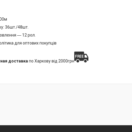
200м
ку: 36шт./48шт.
овлення ― 12 рол.
олітика для оптових покупців
ная доставка
по Харкову від 2000грн