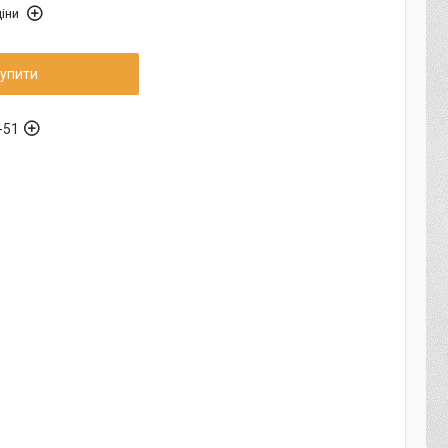
іни
упити
-51