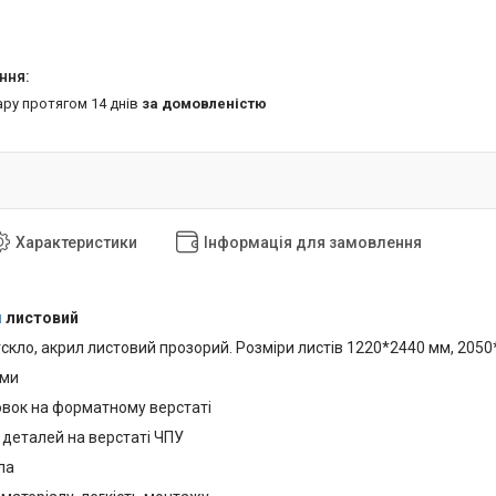
ару протягом 14 днів
за домовленістю
Характеристики
Інформація для замовлення
л
листовий
скло, акрил листовий прозорий. Розміри листів 1220*2440 мм, 205
ами
товок на форматному верстаті
 деталей на верстаті ЧПУ
ла