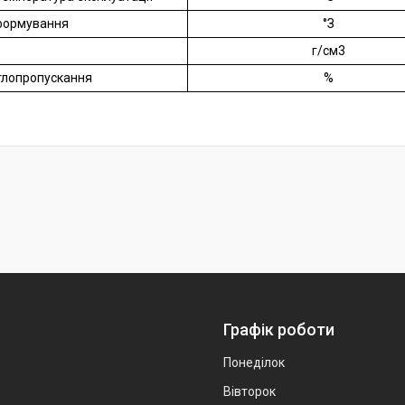
формування
°З
г/см3
ітлопропускання
%
Графік роботи
Понеділок
Вівторок