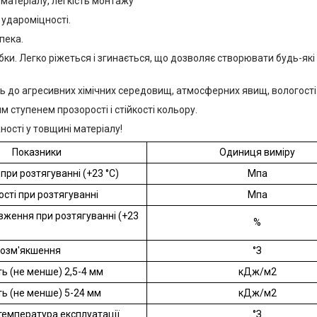
 матеріалу, легкість монтажу
ь удароміцності.
зпека.
бки. Легко ріжеться і згинається, що дозволяє створювати будь-як
сть до агресивних хімічних середовищ, атмосферних явищ, вологості
им ступенем прозорості і стійкості кольору.
ості у товщині матеріалу!
Показники
Одиниця виміру
при розтягуванні (+23 °C)
Мпа
сті при розтягуванні
Мпа
вження при розтягуванні (+23
%
розм'якшення
°З
ть (не менше) 2,5-4 мм
кДж/м2
ть (не менше) 5-24 мм
кДж/м2
емпература експлуатації
°З