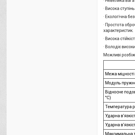
· Невелика вага
· Висока ступін
· Екологічна бе
· Простота обро
характеристик.
· Висока стійкі
· Володіє висок
Можливі розбіжн
Межа міцності 
Модуль пружно
Відносне подо
°C)
Температура 
Ударна в'язкіс
Ударна в'язкіс
Максимальна т