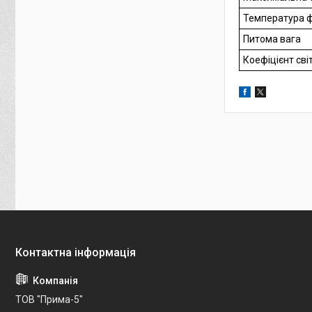
Температура 
Питома вага
Коефіцієнт св
ТОВ "Прима-5"