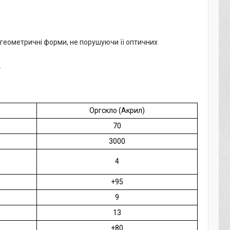
і геометричні форми, не порушуючи її оптичних
.
Оргскло (Акрил)
70
3000
4
+95
9
13
+80