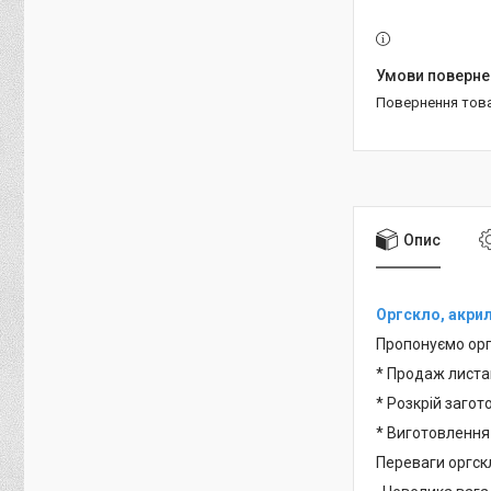
повернення тов
Опис
Оргскло, акри
Пропонуємо орг
* Продаж лист
* Розкрій заго
* Виготовлення
Переваги оргск