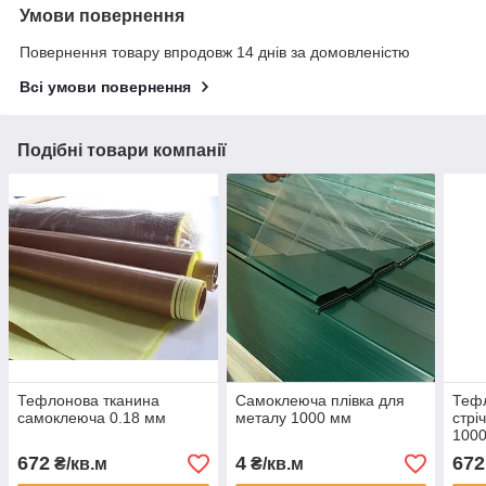
Умови повернення
Повернення товару впродовж 14 днів за домовленістю
Всі умови повернення
Подібні товари компанії
Тефлонова тканина
Самоклеюча плівка для
Тефл
самоклеюча 0.18 мм
металу 1000 мм
стрі
1000
мкр)
672
4
672
₴/кв.м
₴/кв.м