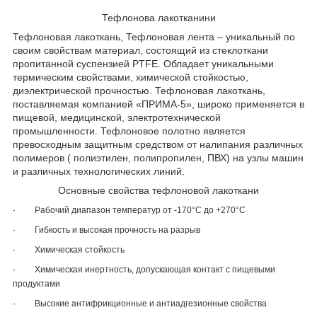
Тефлонова лакотканини
Тефлоновая лакоткань
, Тефлоновая лента – уникальный по
своим свойствам материал, состоящий из стеклоткани
пропитанной суспензией
PTFE
. Обладает уникальными
термическим свойствами, химической стойкостью,
диэлектрической прочностью. Тефлоновая лакоткань,
поставляемая компанией «ПРИМА-5», широко применяется в
пищевой, медицинской, электротехнической
промышленности. Тефлоновое полотно является
превосходным защитным средством от налипания различных
полимеров ( полиэтилен, полипропилен, ПВХ) на узлы машин
и различных технологических линий.
Основные свойства тефлоновой лакоткани
·
Рабочий диапазон температур от -170°C до +270°C
·
Гибкость и высокая прочность на разрыв
·
Химическая стойкость
·
Химическая инертность, допускающая контакт с пищевыми
продуктами
·
Высокие антифрикционные и антиадгезионные свойства