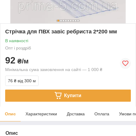
Стрічка для ПВХ завіс ребриста 2*200 мм
В наявності
Опт і роздріб
92
₴/м
Мінімальна сума замовлення на сайті — 1 000 ₴
76 ₴
від 300 м
Купити
Опис
Характеристики
Доставка
Оплата
Умови п
Опис