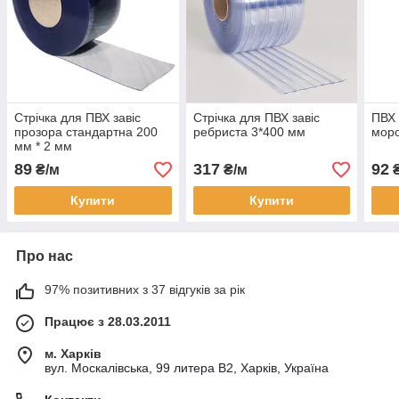
Стрічка для ПВХ завіс
Стрічка для ПВХ завіс
ПВХ 
прозора стандартна 200
ребриста 3*400 мм
моро
мм * 2 мм
89
317
92
₴/м
₴/м
₴
Купити
Купити
Про нас
97% позитивних з 37 відгуків за рік
Працює з 28.03.2011
м. Харків
вул. Москалівська, 99 литера В2, Харків, Україна