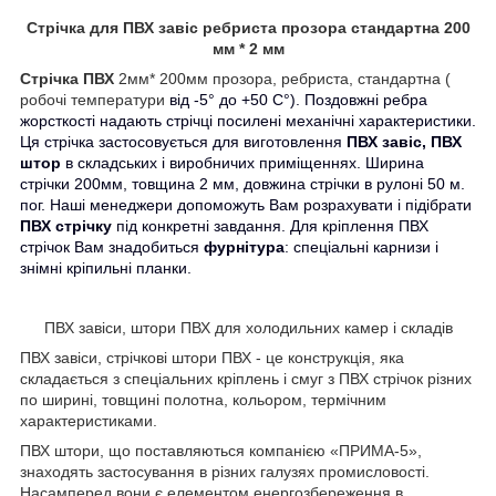
Стрічка для ПВХ завіс ребриста прозора стандартна 200
мм * 2 мм
Стрічка ПВХ
2мм* 200мм прозора, ребриста, стандартна (
робочі температури
від -5° до +50 С°). Поздовжні ребра
жорсткості надають стрічці посилені механічні характеристики.
Ця стрічка застосовується для виготовлення
ПВХ завіс, ПВХ
штор
в складських і виробничих приміщеннях. Ширина
стрічки 200мм, товщина 2 мм, довжина стрічки в рулоні 50 м.
пог. Наші менеджери допоможуть Вам розрахувати і підібрати
ПВХ стрічку
під конкретні завдання. Для кріплення ПВХ
стрічок Вам знадобиться
фурнітура
: спеціальні карнизи і
знімні кріпильні планки.
ПВХ завіси, штори ПВХ для холодильних камер і складів
ПВХ завіси, стрічкові штори ПВХ - це конструкція, яка
складається з спеціальних кріплень і смуг з ПВХ стрічок різних
по ширині, товщині полотна, кольором, термічним
характеристиками.
ПВХ штори, що поставляються компанією «ПРИМА-5»,
знаходять застосування в різних галузях промисловості.
Насамперед вони є елементом енергозбереження в