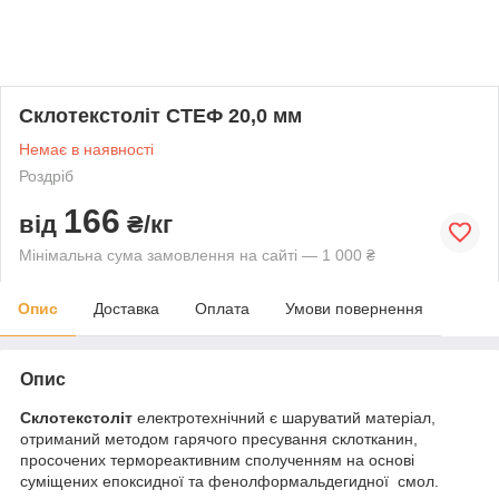
Склотекстоліт СТЕФ 20,0 мм
Немає в наявності
Роздріб
166
від
₴/кг
Мінімальна сума замовлення на сайті — 1 000 ₴
Опис
Доставка
Оплата
Умови повернення
Опис
Склотекстоліт
електротехнічний є шаруватий матеріал,
отриманий методом гарячого пресування склотканин,
просочених термореактивним сполученням на основі
суміщених епоксидної та фенолформальдегидної смол.