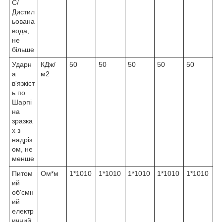
С/
Дистил
ьована
вода,
не
більше
Ударн
КДж/
50
50
50
50
50
а
м2
в'язкіст
ь по
Шарпі
на
зразка
х з
надріз
ом, не
менше
Питом
Ом*м
1*1010
1*1010
1*1010
1*1010
1*1010
ий
об'ємн
ий
електр
ичний