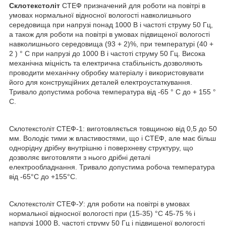
Cклотекстоліт
СТЕФ призначений для роботи на повітрі в
умовах нормальної відносної вологості навколишнього
середовища при напрузі понад 1000 В і частоті струму 50 Гц,
а також для роботи на повітрі в умовах підвищеної вологості
навколишнього середовища (93 + 2)%, при температурі (40 +
2 ) ° С при напрузі до 1000 В і частоті струму 50 Гц. Висока
механічна міцність та електрична стабільність дозволяють
проводити механічну обробку матеріалу і використовувати
його для конструкційних деталей електроустаткування.
Тривало допустима робоча температура від -65 ° С до + 155 °
С.
Склотекстоліт СТЕФ-1: виготовляється товщиною від 0,5 до 50
мм. Володіє тими ж властивостями, що і СТЕФ, але має більш
однорідну дрібну внутрішню і поверхневу структуру, що
дозволяє виготовляти з нього дрібні деталі
електрообладнання. Тривало допустима робоча температура
від -65°С до +155°С.
Склотекстоліт СТЕФ-У: для роботи на повітрі в умовах
нормальної відносної вологості при (15-35) °С 45-75 % і
напрузі 1000 В, частоті струму 50 Гц і підвищеної вологості