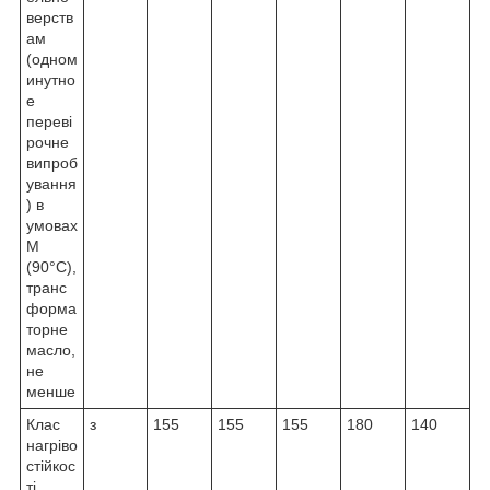
верств
ам
(одном
инутно
е
переві
рочне
випроб
ування
) в
умовах
М
(90°С),
транс
форма
торне
масло,
не
менше
Клас
з
155
155
155
180
140
нагріво
стійкос
ті