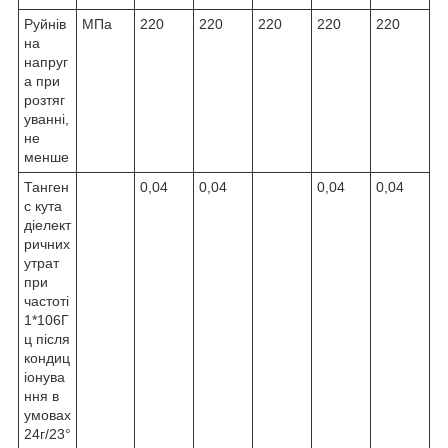
Руйнів
МПа
220
220
220
220
220
на
напруг
а при
розтяг
уванні,
не
менше
Танген
0,04
0,04
0,04
0,04
с кута
діелект
ричних
утрат
при
частоті
1*106Г
ц після
кондиц
іонува
ння в
умовах
24г/23°