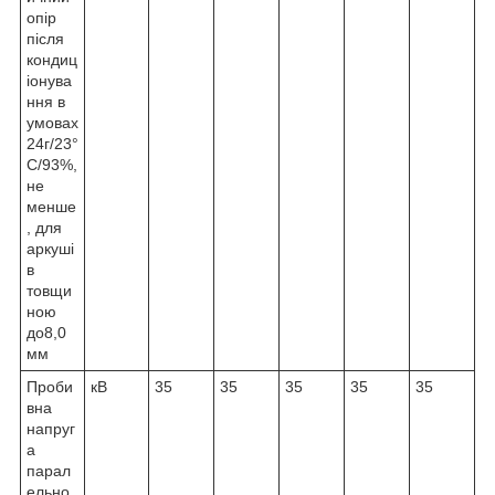
опір
після
кондиц
іонува
ння в
умовах
24г/23°
С/93%,
не
менше
, для
аркуші
в
товщи
ною
до8,0
мм
Проби
кВ
35
35
35
35
35
вна
напруг
а
парал
ельно