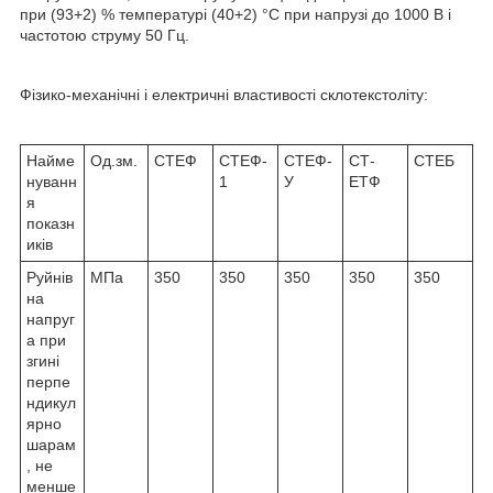
при (93+2) % температурі (40+2) °С при напрузі до 1000 В і
частотою струму 50 Гц.
Фізико-механічні і електричні властивості склотекстоліту:
Найме
Од.зм.
СТЕФ
СТЕФ-
СТЕФ-
СТ-
СТЕБ
нуванн
1
У
ЕТФ
я
показн
иків
Руйнів
МПа
350
350
350
350
350
на
напруг
а при
згині
перпе
ндикул
ярно
шарам
, не
менше