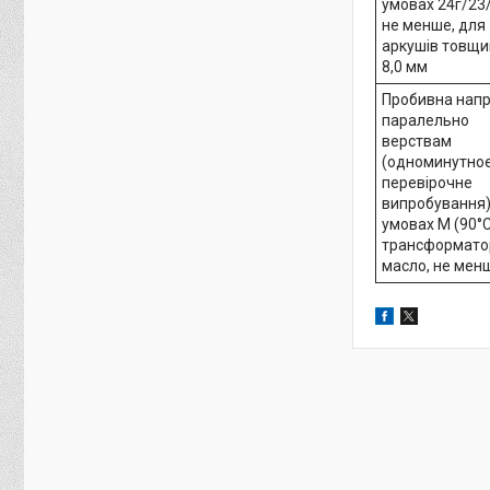
умовах 24г/23
не менше, для
аркушів товщ
8,0 мм
Пробивна напр
паралельно
верствам
(одноминутно
перевірочне
випробування)
умовах М (90°С
трансформато
масло, не мен