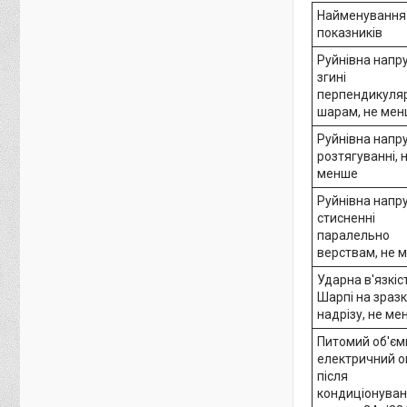
Найменування
показників
Руйнівна напр
згині
перпендикуля
шарам, не ме
Руйнівна напр
розтягуванні, 
менше
Руйнівна напр
стисненні
паралельно
верствам, не 
Ударна в'язкіс
Шарпі на зразк
надрізу, не ме
Питомий об'єм
електричний о
після
кондиціонуван