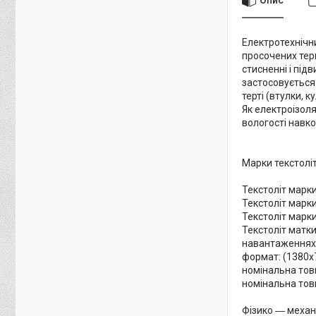
Електротехнічн
просочених тер
стисненні і пі
застосовується
терті (втулки, ку
Як електроізоля
вологості навк
Марки текстоліт
Текстоліт марки
Текстоліт марки
Текстоліт марки
Текстоліт матки
навантаженнях
формат: (1380х
номінальна товщ
номінальна товщ
Фізико ― механі