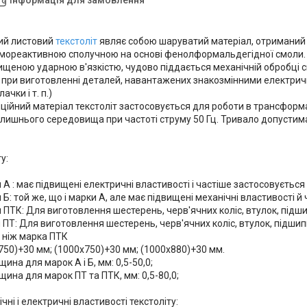
ий листовий
текстоліт
являє собою шаруватий матеріал, отриманий
мореактивною сполучною на основі фенолформальдегідної смоли. 
двищеною ударною в'язкістю, чудово піддається механічній обробці
 при виготовленні деталей, навантажених знакозмінними електри
лачки і т. п.)
ційний матеріал текстоліт застосовується для роботи в трансформа
олишнього середовища при частоті струму 50 Гц. Тривало допустима
у:
 А : має підвищені електричні властивості і частіше застосовується 
 Б: той же, що і марки А, але має підвищені механічні властивості 
 ПТК: Для виготовлення шестерень, черв'ячних коліс, втулок, підши
 ПТ: Для виготовлення шестерень, черв'ячних коліс, втулок, підши
 ніж марка ПТК
750)+30 мм; (1000х750)+30 мм; (1000х880)+30 мм.
ина для марок А і Б, мм: 0,5-50,0;
ина для марок ПТ та ПТК, мм: 0,5-80,0;
чні і електричні властивості текстоліту: