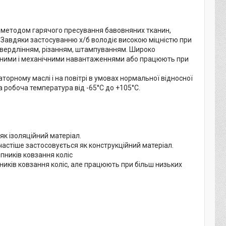
 методом гарячого пресування бавовняних тканин,
Завдяки застосуванню х/б володіє високою міцністю при
 свердлінням, різанням, штампуванням. Широко
чними і механічними навантаженнями або працюють при
торному маслі і на повітрі в умовах нормальної відносної
 робоча температура від -65°С до +105°С.
як ізоляційний матеріал.
й частіше застосовується як конструкційний матеріал.
пників ковзання коліс
пників ковзання коліс, але працюють при більш низьких