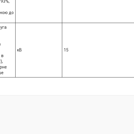
/93%,
иною до
уга
е
кВ
15
 в
),
рне
ше