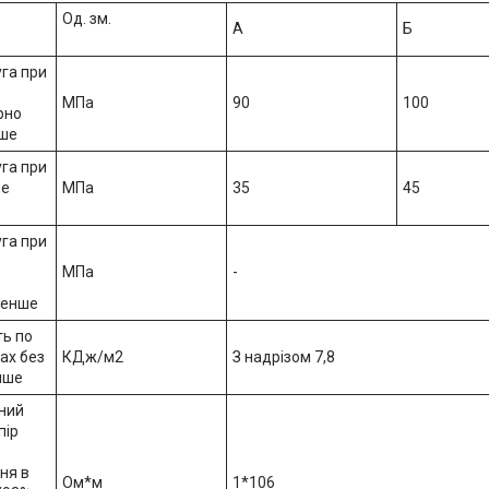
Од. зм.
А
Б
уга при
МПа
90
100
рно
нше
уга при
не
МПа
35
45
уга при
МПа
-
менше
ть по
ах без
КДж/м2
З надрізом 7,8
нше
ний
пір
ня в
Ом*м
1*106