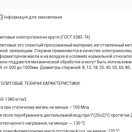
Інформація для замовлення
итовые електротехнічні круглі (ГОСТ 5385-74).
литовые это слоистый прессованный материал, изготовленный м
нной связующим. Стержни применяются в качестве электроизоляц
форматорном масле и на воздухе в условиях нормальной относител
сно поддаются механической обработке и могут быть использованы
 от 500 до 1000мм. Диаметры стержней: 8, 13; 18; 25; 40; 50; 60; 80
ТОЛИТОВЫЕ ТЕХНІЧНІ ХАРАКТЕРИСТИКИ:
50-1380 кг/м3
га при статичному вигині, не менше – 100 Мпа
після перебування в дистильованій воді при t°(20±2)°С протягом 2
роткочасного нагрівання, не менше ― 130 °С
 в трансформаторному маслі протягом 4 год, не менше, 120 °С