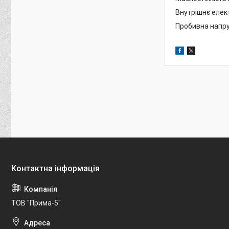
Внутрішнє елект
Пробивна напру
ТОВ "Прима-5"