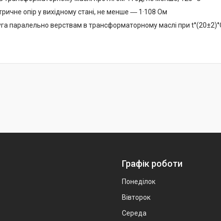
ричне опір у вихідному стані, не менше ― 1·108 Ом
га паралельно верствам в трансформаторному маслі при t°(20±2)°
Графік роботи
Понеділок
Вівторок
Середа