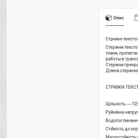
Опис
Стрижні текстол
Стержни тексто
ткани, пропита
работы в транс
Стержни прекра
Длина стержней:
СТРИЖНІ ТЕКС
Щільність ― 12
Руйнівна напру
Водопоглинання 
Стійкість до ко
Маслостійкість