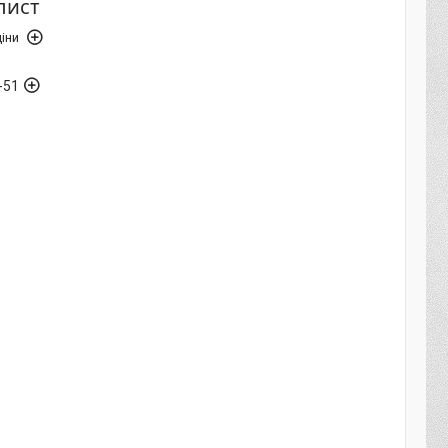
/лист
іни
-51