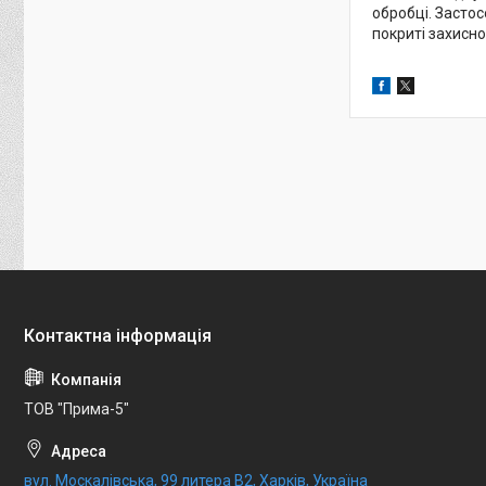
обробці. Застос
покриті захисно
ТОВ "Прима-5"
вул. Москалівська, 99 литера В2, Харків, Україна