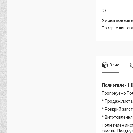
повернення тов
Опис
Полиэтилен HD
Пропонуємо Пол
* Продаж лист
* Розкрий заго
* Виготовлення
Поліетилен лис
г/моль. Поєднує