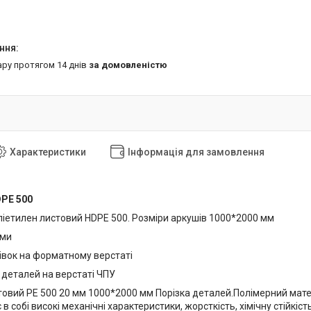
ару протягом 14 днів
за домовленістю
Характеристики
Інформація для замовлення
PE 500
іетилен листовий HDPE 500. Розміри аркушів 1000*2000 мм
ами
тівок на форматному верстаті
 деталей на верстаті ЧПУ
товий РЕ 500 20 мм 1000*2000 мм Порізка деталей.Полімерний мате
 в собі високі механічні характеристики, жорсткість, хімічну стійкіс