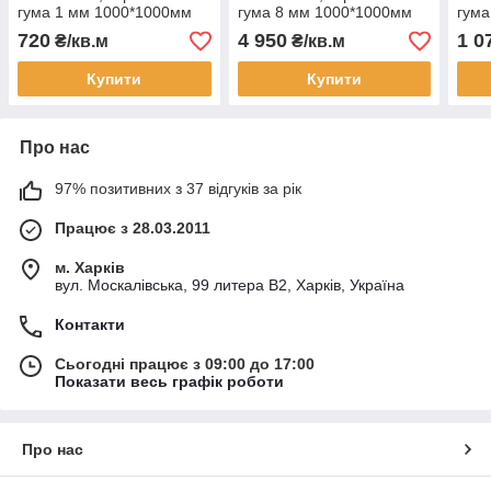
гума 1 мм 1000*1000мм
гума 8 мм 1000*1000мм
гума
720
4 950
1 0
₴/кв.м
₴/кв.м
Купити
Купити
Про нас
97% позитивних з 37 відгуків за рік
Працює з 28.03.2011
м. Харків
вул. Москалівська, 99 литера В2, Харків, Україна
Контакти
Сьогодні працює з 09:00 до 17:00
Показати весь графік роботи
Про нас