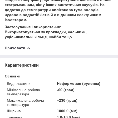
екстремальним, ніж у інших синтетичних каучуків. На
додаток до температури силіконова гума володіє
чудовою водостійкістю й є відмінним електричним
ізолятором.
Застосування і використання:
Використовується як прокладки, сальники,
ущільнювальні кільця, шайби тощо
Приховати
Характеристики
Основні
Вид пластини
Неформовая (рулонна)
Мінімальна робоча
-60 (град)
температура
Максимальна робоча
+230 (град)
температура
Ширина
1000.0 (мм)
Товщина
1.0-10.0 (мм)