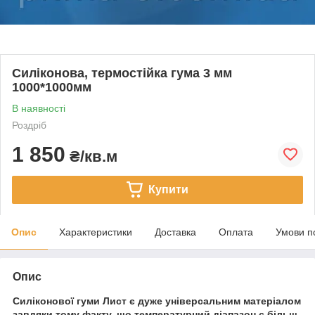
Силіконова, термостійка гума 3 мм
1000*1000мм
В наявності
Роздріб
1 850
₴/кв.м
Купити
Опис
Характеристики
Доставка
Оплата
Умови п
Опис
Силіконової гуми Лист є дуже універсальним матеріалом
завдяки тому факту, що температурний діапазон є більш