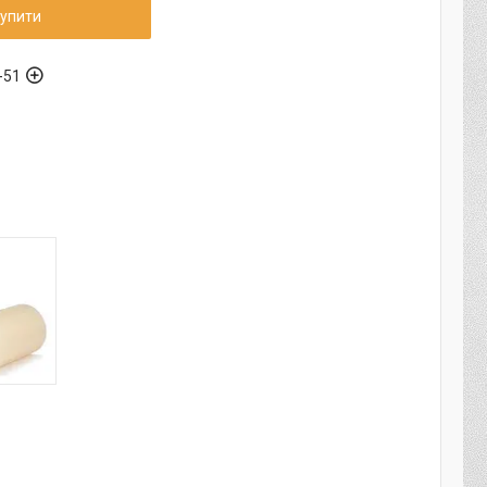
упити
-51