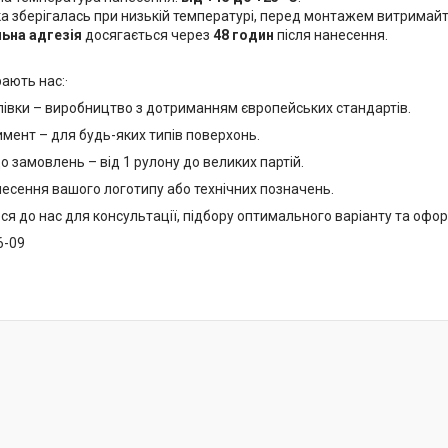
а зберігалась при низькій температурі, перед монтажем витримайт
ьна адгезія
досягається через
48 годин
після нанесення.
рають нас:·
плівки – виробництво з дотриманням європейських стандартів.
мент – для будь-яких типів поверхонь.
до замовлень – від 1 рулону до великих партій.
есення вашого логотипу або технічних позначень.
 до нас для консультації, підбору оптимального варіанту та офор
6-09