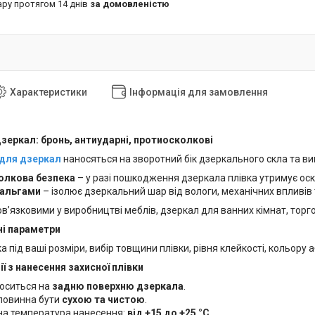
ару протягом 14 днів
за домовленістю
Характеристики
Інформація для замовлення
зеркал: бронь, антиударні, протиосколкові
 для дзеркал
наносяться на зворотний бік дзеркального скла та ви
олкова безпека
– у разі пошкодження дзеркала плівка утримує ос
мальгами
– ізолює дзеркальний шар від вологи, механічних впливів 
бов’язковими у виробництві меблів, дзеркал для ванних кімнат, тор
ні параметри
 під ваші розміри, вибір товщини плівки, рівня клейкості, кольору 
 з нанесення захисної плівки
носиться на
задню поверхню дзеркала
.
повинна бути
сухою та чистою
.
а температура нанесення:
від +15 до +25 °С
.