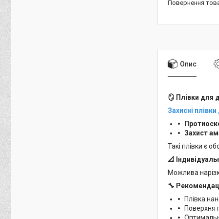
повернення тов
Опис
🪞
Плівки для д
Захисні плівки
Протиоск
Захист а
Такі плівки є о
📐
Індивідуаль
Можлива нарізка
🔧
Рекомендації
Плівка на
Поверхня 
Оптимальн