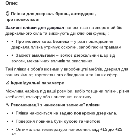
Опис
🪞
Плівки для дзеркал: бронь, антиударні,
протиосколкові
Захисні плівки для дзеркал
наносяться на зворотний бік
дзеркального скла та виконують дві ключові функції:
Протиосколкова безпека
– у разі пошкодження
дзеркала плівка утримує осколки, запобігаючи травмам.
Захист амальгами
– ізолює дзеркальний шар від
вологи, механічних впливів та окислення.
Такі плівки є обов’язковими у виробництві меблів, дзеркал для
ванних кімнат, торговельного обладнання та інших сфер.
📐
Індивідуальні параметри
Можлива нарізка під ваші розміри, вибір товщини плівки, рівня
клейкості, кольору або нанесення логотипу.
🔧
Рекомендації з нанесення захисної плівки
Плівка наноситься на
задню поверхню дзеркала
.
Поверхня повинна бути
сухою та чистою
.
Оптимальна температура нанесення:
від +15 до +25
°С
.