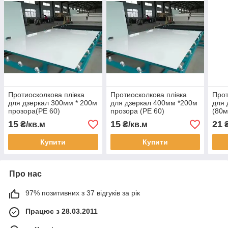
Протиосколкова плівка
Протиосколкова плівка
Прот
для дзеркал 300мм * 200м
для дзеркал 400мм *200м
для 
прозора(РЕ 60)
прозора (РЕ 60)
(80м
15
15
21
₴/кв.м
₴/кв.м
₴
Купити
Купити
Про нас
97% позитивних з 37 відгуків за рік
Працює з 28.03.2011