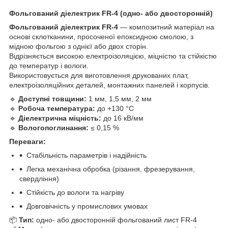
Фольгований діелектрик FR-4 (одно- або двосторонній)
Фольгований діелектрик FR-4
— композитний матеріал на
основі склотканини, просоченої епоксидною смолою, з
мідною фольгою з однієї або двох сторін.
Відрізняється високою електроізоляцією, міцністю та стійкістю
до температур і вологи.
Використовується для виготовлення друкованих плат,
електроізоляційних деталей, монтажних панелей і корпусів.
🔹
Доступні товщини:
1 мм, 1,5 мм, 2 мм
🔹
Робоча температура:
до +130 °C
🔹
Діелектрична міцність:
до 16 кВ/мм
🔹
Вологопоглинання:
≤ 0,15 %
Переваги:
Стабільність параметрів і надійність
Легка механічна обробка (різання, фрезерування,
свердління)
Стійкість до вологи та нагріву
Довговічність у промислових умовах
📦
Тип:
одно- або двосторонній фольгований лист FR-4