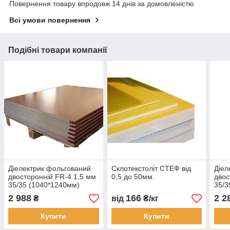
Повернення товару впродовж 14 днів за домовленістю
Всі умови повернення
Подібні товари компанії
Діелектрик фольгований
Склотекстоліт СТЕФ від
Діел
двосторонній FR-4 1,5 мм
0,5 до 50мм.
двос
35/35 (1040*1240мм)
35/3
2 988
166
2 2
₴
від
₴/кг
Купити
Купити