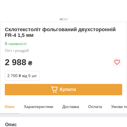
Склотекстоліт фольгований двухсторонній
FR-4 1,5 мм
В наявності
Опт і роздріб
2 988
₴
2 700 ₴
від 5 шт.
Купити
Опис
Характеристики
Доставка
Оплата
Умови п
Опис