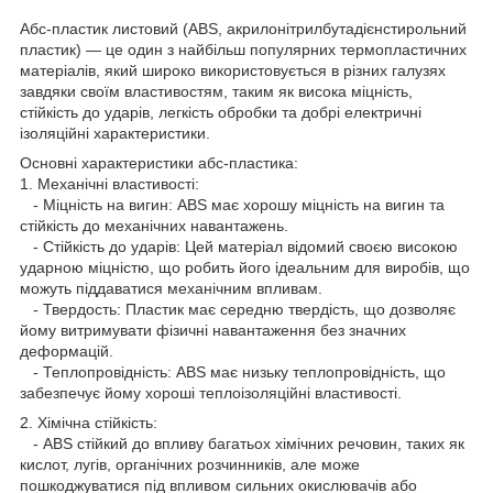
Абс-пластик листовий (ABS, акрилонітрилбутадієнстирольний
пластик) — це один з найбільш популярних термопластичних
матеріалів, який широко використовується в різних галузях
завдяки своїм властивостям, таким як висока міцність,
стійкість до ударів, легкість обробки та добрі електричні
ізоляційні характеристики.
Основні характеристики абс-пластика:
1. Механічні властивості:
- Міцність на вигин: ABS має хорошу міцність на вигин та
стійкість до механічних навантажень.
- Стійкість до ударів: Цей матеріал відомий своєю високою
ударною міцністю, що робить його ідеальним для виробів, що
можуть піддаватися механічним впливам.
- Твердость: Пластик має середню твердість, що дозволяє
йому витримувати фізичні навантаження без значних
деформацій.
- Теплопровідність: ABS має низьку теплопровідність, що
забезпечує йому хороші теплоізоляційні властивості.
2. Хімічна стійкість:
- ABS стійкий до впливу багатьох хімічних речовин, таких як
кислот, лугів, органічних розчинників, але може
пошкоджуватися під впливом сильних окислювачів або