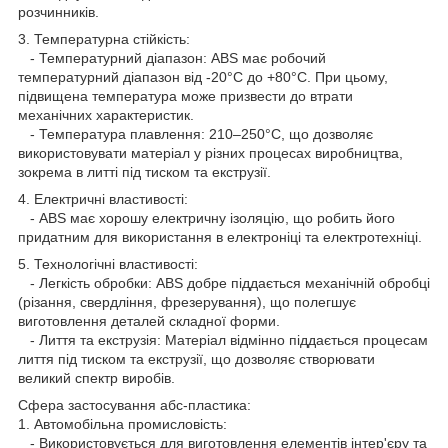
розчинників.
3. Температурна стійкість:
- Температурний діапазон: ABS має робочий
температурний діапазон від -20°C до +80°C. При цьому,
підвищена температура може призвести до втрати
механічних характеристик.
- Температура плавлення: 210–250°C, що дозволяє
використовувати матеріал у різних процесах виробництва,
зокрема в литті під тиском та екструзії.
4. Електричні властивості:
- ABS має хорошу електричну ізоляцію, що робить його
придатним для використання в електроніці та електротехніці.
5. Технологічні властивості:
- Легкість обробки: ABS добре піддається механічній обробці
(різання, свердління, фрезерування), що полегшує
виготовлення деталей складної форми.
- Лиття та екструзія: Матеріал відмінно піддається процесам
лиття під тиском та екструзії, що дозволяє створювати
великий спектр виробів.
Сфера застосування абс-пластика:
1. Автомобільна промисловість:
- Використовується для виготовлення елементів інтер'єру та