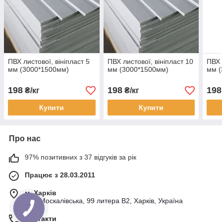
ПВХ листової, вініпласт 5
ПВХ листової, вініпласт 10
ПВХ 
мм (3000*1500мм)
мм (3000*1500мм)
мм (
198
198
198
₴/кг
₴/кг
Купити
Купити
Про нас
97% позитивних з 37 відгуків за рік
Працює з 28.03.2011
м. Харків
вул. Москалівська, 99 литера В2, Харків, Україна
Контакти