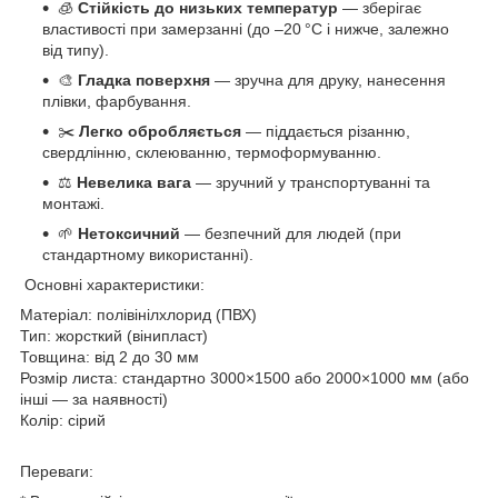
🧊
Стійкість до низьких температур
— зберігає
властивості при замерзанні (до –20 °C і нижче, залежно
від типу).
🎨
Гладка поверхня
— зручна для друку, нанесення
плівки, фарбування.
✂️
Легко обробляється
— піддається різанню,
свердлінню, склеюванню, термоформуванню.
⚖️
Невелика вага
— зручний у транспортуванні та
монтажі.
🌱
Нетоксичний
— безпечний для людей (при
стандартному використанні).
Основні характеристики:
Матеріал: полівінілхлорид (ПВХ)
Тип: жорсткий (вінипласт)
Товщина: від 2 до 30 мм
Розмір листа: стандартно 3000×1500 або 2000×1000 мм (або
інші — за наявності)
Колір: сірий
Переваги: