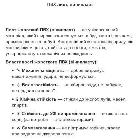
ПВХ лист, винипласт
Лист жорсткий ПВХ (вінипласт)
— це універсальний
матеріал, який широко застосовується в будівництві, рекламі,
промисловості та побуті. Виготовлений із полівінілхлориду, він
має високу міцність, стійкість до вологи, хімікатів,
ультрафіолету та механічних пошкоджень.
Властивості жорсткого ПВХ (вінипласту):
🔧
Механічна міцність
— добре витримує
навантаження, удари, не деформується.
💧
Вологостійкість
— не вбирає воду, не набухає,
не піддається корозії.
🧪
Хімічна стійкість
— стійкий до кислот, лугів, масел,
спиртів.
☀️
Стійкість до УФ-випромінювання
— не жовтіє на
сонці (за потреби — зі стабілізаторами).
🔥
Самозагасання
— не підтримує горіння, згасає
при видаленні джерела вогню.