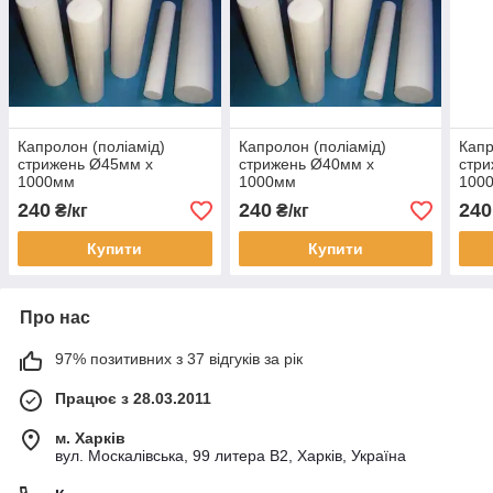
Капролон (поліамід)
Капролон (поліамід)
Капр
стрижень Ø45мм х
стрижень Ø40мм х
стри
1000мм
1000мм
100
240
240
240
₴/кг
₴/кг
Купити
Купити
Про нас
97% позитивних з 37 відгуків за рік
Працює з 28.03.2011
м. Харків
вул. Москалівська, 99 литера В2, Харків, Україна