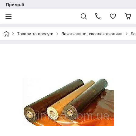
Прима-5
Товари та послуги
Лакотканини, склолакотканини
Ла