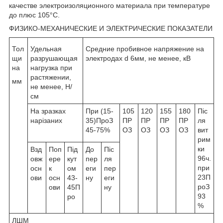
качестве электроизоляционного материала при температуре
до плюс 105°С.
ФИЗИКО-МЕХАНИЧЕСКИЕ И ЭЛЕКТРИЧЕСКИЕ ПОКАЗАТЕЛИ
Тол
Удельная
Средние пробивное напряжение на
щи
разрушающая
электродах d 6мм, не менее, кВ
на
нагрузка при
растяжении,
мм
не менее, Н/
см
На зразках
При (15-
105
120
155
180
Піс
нарізаних
35)
Про
З
ПР
ПР
ПР
ПР
ля
45-75%
О
З
О
З
О
З
О
З
вит
рим
ки
Взд
Поп
Під
До
Піс
96ч.
овж
ере
кут
пер
ля
при
осн
к
ом
еги
пер
23
П
ови
осн
43-
ну
еги
ро
З
ови
45
П
ну
93
ро
%
ЛШМ