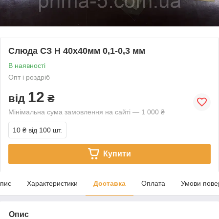
Слюда СЗ Н 40х40мм 0,1-0,3 мм
В наявності
Опт і роздріб
12
від
₴
Мінімальна сума замовлення на сайті — 1 000 ₴
10 ₴
від 100 шт.
Купити
пис
Характеристики
Доставка
Оплата
Умови пове
Опис