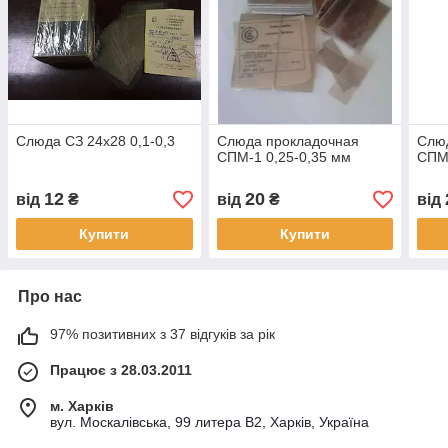
Слюда СЗ 24х28 0,1-0,3
Слюда прокладочная
Слю
СПМ-1 0,25-0,35 мм
СПМ-
12
20
від
₴
від
₴
від
Купити
Купити
Про нас
97% позитивних з 37 відгуків за рік
Працює з 28.03.2011
м. Харків
вул. Москалівська, 99 литера В2, Харків, Україна