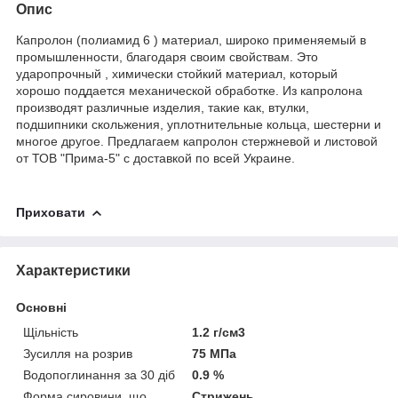
Опис
Капролон (полиамид 6 ) материал, широко применяемый в
промышленности, благодаря своим свойствам. Это
ударопрочный , химически стойкий материал, который
хорошо поддается механической обработке. Из капролона
производят различные изделия, такие как, втулки,
подшипники скольжения, уплотнительные кольца, шестерни и
многое другое. Предлагаем капролон стержневой и листовой
от ТОВ "Прима-5" с доставкой по всей Украине.
Приховати
Характеристики
Основні
Щільність
1.2 г/см3
Зусилля на розрив
75 МПа
Водопоглинання за 30 діб
0.9 %
Форма сировини, що
Стрижень