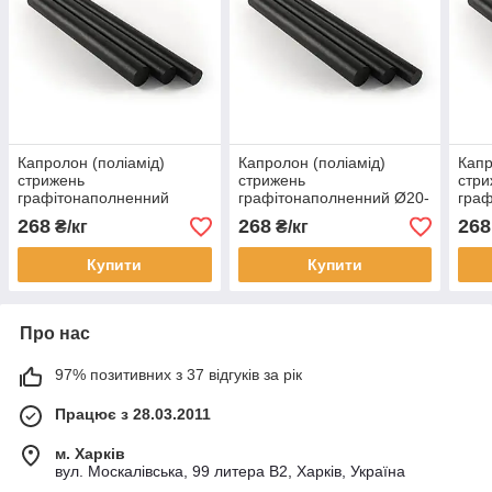
Капролон (поліамід)
Капролон (поліамід)
Капр
стрижень
стрижень
стри
графітонаполненний
графітонаполненний Ø20-
граф
Ø80мм х 1000мм
Ø200мм
Ø40
268
268
268
₴/кг
₴/кг
Купити
Купити
Про нас
97% позитивних з 37 відгуків за рік
Працює з 28.03.2011
м. Харків
вул. Москалівська, 99 литера В2, Харків, Україна