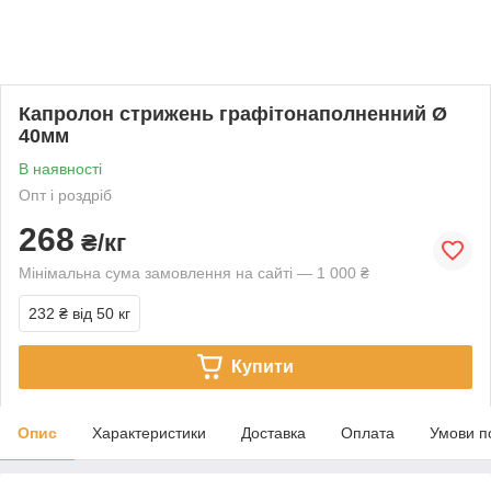
Капролон стрижень графітонаполненний Ø
40мм
В наявності
Опт і роздріб
268
₴/кг
Мінімальна сума замовлення на сайті — 1 000 ₴
232 ₴
від 50 кг
Купити
Опис
Характеристики
Доставка
Оплата
Умови п